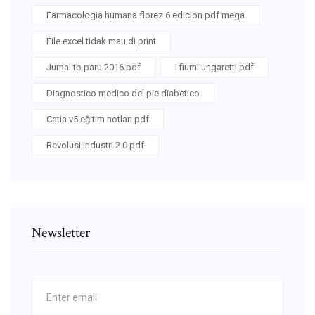
Farmacologia humana florez 6 edicion pdf mega
File excel tidak mau di print
Jurnal tb paru 2016 pdf
I fiumi ungaretti pdf
Diagnostico medico del pie diabetico
Catia v5 eğitim notları pdf
Revolusi industri 2.0 pdf
Newsletter