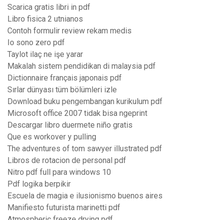
Scarica gratis libri in pdf
Libro fisica 2 utnianos
Contoh formulir review rekam medis
Io sono zero pdf
Taylot ilaç ne işe yarar
Makalah sistem pendidikan di malaysia pdf
Dictionnaire français japonais pdf
Sırlar dünyası tüm bölümleri izle
Download buku pengembangan kurikulum pdf
Microsoft office 2007 tidak bisa ngeprint
Descargar libro duermete niño gratis
Que es workover y pulling
The adventures of tom sawyer illustrated pdf
Libros de rotacion de personal pdf
Nitro pdf full para windows 10
Pdf logika berpikir
Escuela de magia e ilusionismo buenos aires
Manifiesto futurista marinetti pdf
Atmospheric freeze drying pdf