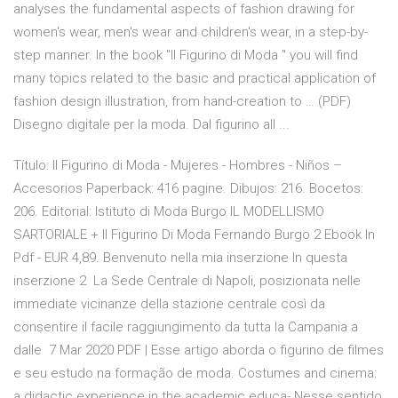
analyses the fundamental aspects of fashion drawing for
women's wear, men's wear and children's wear, in a step-by-
step manner. In the book "Il Figurino di Moda " you will find
many topics related to the basic and practical application of
fashion design illustration, from hand-creation to … (PDF)
Disegno digitale per la moda. Dal figurino all ...
Título: Il Figurino di Moda - Mujeres - Hombres - Niños –
Accesorios Paperback: 416 pagine. Dibujos: 216. Bocetos:
206. Editorial: Istituto di Moda Burgo IL MODELLISMO
SARTORIALE + Il Figurino Di Moda Fernando Burgo 2 Ebook In
Pdf - EUR 4,89. Benvenuto nella mia inserzione In questa
inserzione 2 La Sede Centrale di Napoli, posizionata nelle
immediate vicinanze della stazione centrale così da
consentire il facile raggiungimento da tutta la Campania a
dalle 7 Mar 2020 PDF | Esse artigo aborda o figurino de filmes
e seu estudo na formação de moda. Costumes and cinema:
a didactic experience in the academic educa- Nesse sentido,