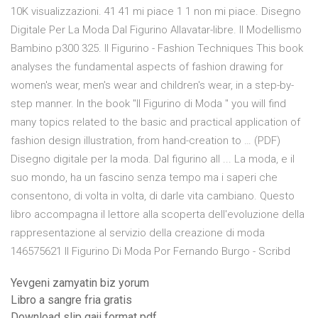
10K visualizzazioni. 41 41 mi piace 1 1 non mi piace. Disegno
Digitale Per La Moda Dal Figurino Allavatar-libre. Il Modellismo
Bambino p300 325. Il Figurino - Fashion Techniques This book
analyses the fundamental aspects of fashion drawing for
women's wear, men's wear and children's wear, in a step-by-
step manner. In the book "Il Figurino di Moda " you will find
many topics related to the basic and practical application of
fashion design illustration, from hand-creation to … (PDF)
Disegno digitale per la moda. Dal figurino all ... La moda, e il
suo mondo, ha un fascino senza tempo ma i saperi che
consentono, di volta in volta, di darle vita cambiano. Questo
libro accompagna il lettore alla scoperta dell'evoluzione della
rappresentazione al servizio della creazione di moda
146575621 Il Figurino Di Moda Por Fernando Burgo - Scribd
Yevgeni zamyatin biz yorum
Libro a sangre fria gratis
Download slip gaji format pdf