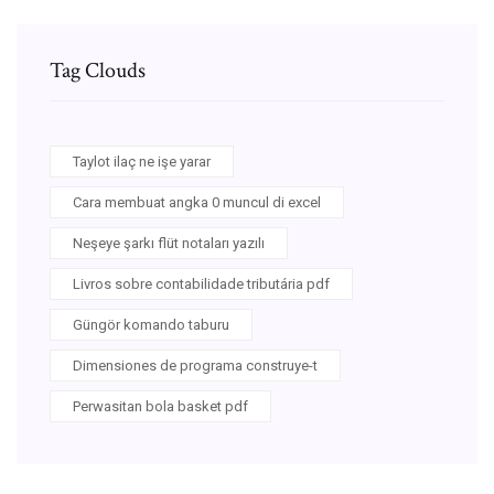
Tag Clouds
Taylot ilaç ne işe yarar
Cara membuat angka 0 muncul di excel
Neşeye şarkı flüt notaları yazılı
Livros sobre contabilidade tributária pdf
Güngör komando taburu
Dimensiones de programa construye-t
Perwasitan bola basket pdf